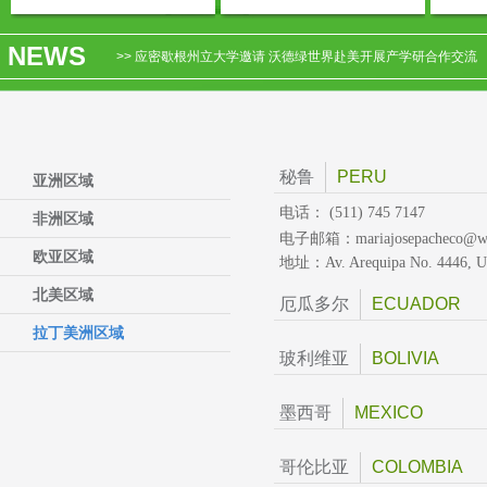
>> 应密歇根州立大学邀请 沃德绿世界赴美开展产学研合作交流
NEWS
>> 市场快讯-沃德绿世界科特迪瓦分公司喜获卫生部销售许可
>> 沃德绿世界与沈阳农业大学签署技术开发合作协议，共建产学研
>> 关于“2026年绿世界国际生物肥料和生物刺激素峰会”延期举办..
>> 沃德绿世界厄瓜多尔分公司6周年庆典表彰大会圆满举行
秘鲁
PERU
亚洲区域
电话：
(511) 745 7147
非洲区域
电子邮箱：
mariajosepacheco@w
欧亚区域
地址：
Av. Arequipa No. 4446, Ur
北美区域
厄瓜多尔
ECUADOR
拉丁美洲区域
玻利维亚
BOLIVIA
墨西哥
MEXICO
哥伦比亚
COLOMBIA